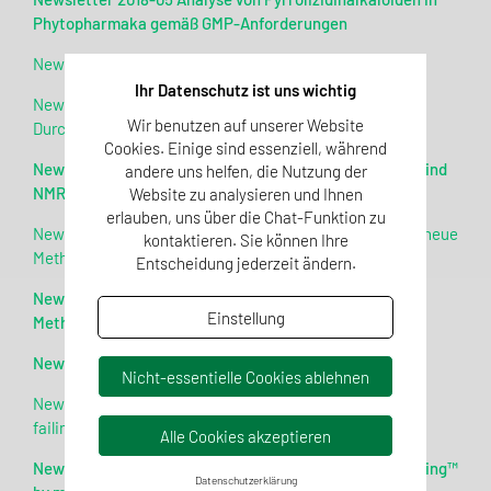
Phytopharmaka gemäß GMP-Anforderungen
Newsletter 2018-04 Update of NMR databases at QSI
Ihr Datenschutz ist uns wichtig
Newsletter 2018-04 Antibiotika-Rückstände: Neue
Wir benutzen auf unserer Website
Durchführungsverordnung 2018/470/EU
Cookies. Einige sind essenziell, während
Newsletter 2018-03 The Evolution of the Database behind
andere uns helfen, die Nutzung der
NMR-Honey-Profiling™
Website zu analysieren und Ihnen
erlauben, uns über die Chat-Funktion zu
Newsletter 2018-03 Bestimmung von Amitraz in Honig – neue
kontaktieren. Sie können Ihre
Methodik
Entscheidung jederzeit ändern.
Newsletter 2018-01 Whitepaper Critical Evaluation of
Einstellung
Methodologies for Characterization of Agave Syrup
Newsletter 2017-09 Analytik des Cannabinoidprofils
Nicht-essentielle Cookies ablehnen
Newsletter 2017-09 Bee feeding as root cause for honey
failing adulteration test
Alle Cookies akzeptieren
Newsletter 2017-07 New evaluation of the Honey-Profiling™
Datenschutzerklärung