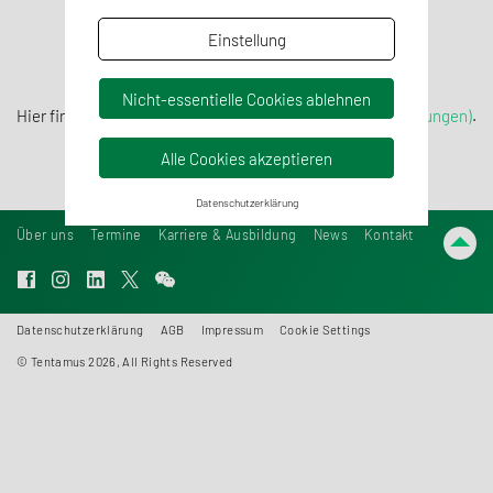
Einstellung
Nicht-essentielle Cookies ablehnen
Hier finden Sie unsere
AGB (Allgemeinen Geschäftsbedingungen)
.
Alle Cookies akzeptieren
Datenschutzerklärung
Über uns
Termine
Karriere & Ausbildung
News
Kontakt
Datenschutzerklärung
AGB
Impressum
Cookie Settings
© Tentamus 2026, All Rights Reserved