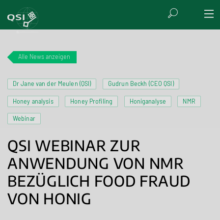
Alle News anzeigen
Dr Jane van der Meulen (QSI)
Gudrun Beckh (CEO QSI)
Honey analysis
Honey Profiling
Honiganalyse
NMR
Webinar
QSI WEBINAR ZUR
ANWENDUNG VON NMR
BEZÜGLICH FOOD FRAUD
VON HONIG