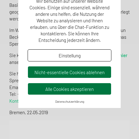
Wir benutzen auf unserer Website
Basis unserer Datenbank können botanische und
Cookies. Einige sind essenziell, während
geografische Herkünfte mittels NMR bestätigt oder widerlegt
andere uns helfen, die Nutzung der
werden.
Website zu analysieren und Ihnen
erlauben, uns über die Chat-Funktion zu
Im Webinar werden die Vorteile dieser Methode von Gudrun
kontaktieren. Sie können Ihre
Beckh (CEO QSI), Dr. Jane van der Meulen (QSI) und Thomas
Entscheidung jederzeit ändern.
Spengler (Bruker BioSpin) dargestellt und diskutiert.
Sie können das Webinar on demand nach Registrierung
hier
Einstellung
ansehen.
Nicht-essentielle Cookies ablehnen
Sie haben noch Fragen zu weiteren Angeboten der QSI?
Sprechen Sie uns gerne an:
Email:
info(at)qsi-q3.de
Alle Cookies akzeptieren
Tel: +49 (0)421 / 59 66 070
Kontaktformular
Datenschutzerklärung
Bremen, 22.05.2019