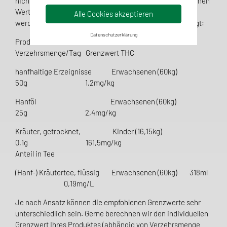
nicht angegeben, sondern müssen anhand von statistischen
Werten (wie etwa nationale Verzehrsstudien) berechnet
Alle Cookies akzeptieren
werden. Folgende Werte werden dafür durch uns angelegt:
Datenschutzerklärung
Produkt Verzehr durch
Verzehrsmenge/Tag Grenzwert THC
hanfhaltige Erzeignisse Erwachsenen (60kg)
50g 1,2mg/kg
Hanföl Erwachsenen (60kg)
25g 2,4mg/kg
Kräuter, getrocknet, Kinder (16,15kg)
0,1g 161,5mg/kg
Anteil in Tee
(Hanf-) Kräutertee, flüssig Erwachsenen (60kg) 318ml
0,19mg/L
Je nach Ansatz können die empfohlenen Grenzwerte sehr
unterschiedlich sein. Gerne berechnen wir den individuellen
Grenzwert Ihres Produktes (abhängig von Verzehrsmenge