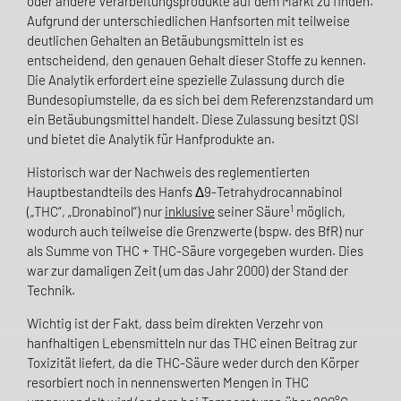
oder andere Verarbeitungsprodukte auf dem Markt zu finden.
Aufgrund der unterschiedlichen Hanfsorten mit teilweise
deutlichen Gehalten an Betäubungsmitteln ist es
entscheidend, den genauen Gehalt dieser Stoffe zu kennen.
Die Analytik erfordert eine spezielle Zulassung durch die
Bundesopiumstelle, da es sich bei dem Referenzstandard um
ein Betäubungsmittel handelt. Diese Zulassung besitzt QSI
und bietet die Analytik für Hanfprodukte an.
Historisch war der Nachweis des reglementierten
Hauptbestandteils des Hanfs Δ9-Tetrahydrocannabinol
1
(„THC“, „Dronabinol“) nur
inklusive
seiner Säure
möglich,
wodurch auch teilweise die Grenzwerte (bspw. des BfR) nur
als Summe von THC + THC-Säure vorgegeben wurden. Dies
war zur damaligen Zeit (um das Jahr 2000) der Stand der
Technik.
Wichtig ist der Fakt, dass beim direkten Verzehr von
hanfhaltigen Lebensmitteln nur das THC einen Beitrag zur
Toxizität liefert, da die THC-Säure weder durch den Körper
resorbiert noch in nennenswerten Mengen in THC