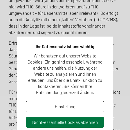
umgewandelt wird (anders bei Temperaturen über 200°C –
hier wird THC-Säure in der „Verbrennung“ zu THC
umgewandelt – für Lebensmittel aber irrelevant). So erfolgt
auch die Analytik mit einem „kalten“ Verfahren (LC-MS/MS),
dass in der Lage ist, beide Inhaltsstoffe voneinander
abzutrennen und separat zu quantifizieren.
Erfreulich für die Lebensmittelhersteller ist die Tatsache,
Ihr Datenschutz ist uns wichtig
dass die „Summe THC“ häufig zum Großteil aus der THC-
Wir benutzen auf unserer Website
Säure besteht. Da hier keine toxikologische Relevanz
Cookies. Einige sind essenziell, während
besteht, wird für die Bewertung der Befunde nur noch der
andere uns helfen, die Nutzung der
Gehalt an THC herangezogen (für Ihre Information wird aber
Website zu analysieren und Ihnen
der Gehalt an THC-Säure und die berechnete Summe
erlauben, uns über die Chat-Funktion zu
Gesamt-THC ebenfalls angegeben).
kontaktieren. Sie können Ihre
Für den Grenzwert an THC in Ihren Produkten kann nun nicht
Entscheidung jederzeit ändern.
mehr der „BfR-Ansatz“ herangezogen werden, da hier die
THC-Summe angegeben wurde. Die Europäische Behörde
Einstellung
2
für Lebensmittelsicherheit (EFSA) hat 2015
eine akute
Referenzdosis von 1 µg/kg Körpergewicht THC-Aufnahme
Nicht-essentielle Cookies ablehnen
pro Tag empfohlen. Grenzwerte im Lebensmittel werden