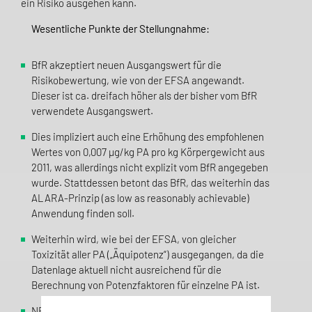
ein Risiko ausgehen kann.
Wesentliche Punkte der Stellungnahme:
BfR akzeptiert neuen Ausgangswert für die
Risikobewertung, wie von der EFSA angewandt.
Dieser ist ca. dreifach höher als der bisher vom BfR
verwendete Ausgangswert.
Dies impliziert auch eine Erhöhung des empfohlenen
Wertes von 0,007 µg/kg PA pro kg Körpergewicht aus
2011, was allerdings nicht explizit vom BfR angegeben
wurde. Stattdessen betont das BfR, das weiterhin das
ALARA-Prinzip (as low as reasonably achievable)
Anwendung finden soll.
Weiterhin wird, wie bei der EFSA, von gleicher
Toxizität aller PA („Äquipotenz“) ausgegangen, da die
Datenlage aktuell nicht ausreichend für die
Berechnung von Potenzfaktoren für einzelne PA ist.
NEM, insbesondere aus PA-haltigen Pflanzen, sind