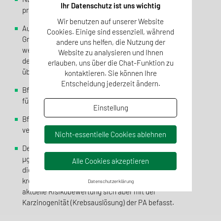
Ihr Datenschutz ist uns wichtig
problematisch (ausgenommen Öl-basierte NEM)
Wir benutzen auf unserer Website
Auch bei Einhaltung des vorgeschlagenen
Cookies. Einige sind essenziell, während
Grenzwertes für NEM von 1000 µg/kg können diese
andere uns helfen, die Nutzung der
wesentlich zur Gesamt-PA-Belastung beitragen und
Website zu analysieren und Ihnen
den Beitrag durch Lebensmittel um ein Mehrfaches
erlauben, uns über die Chat-Funktion zu
übersteigen.
kontaktieren. Sie können Ihre
Entscheidung jederzeit ändern.
BfR hält strengere Bewertungskriterien für PA in NEM
für sinnvoll.
Einstellung
BfR empfiehlt, NEM aus PA-haltigen Pflanzen nicht zu
verwenden.
Nicht-essentielle Cookies ablehnen
Der „Health Based Guidance Value“ (HBGV) von 0,1
µg/kg Körpergewicht und Tag ändert sich nicht, da
Alle Cookies akzeptieren
dieser auf Basis nicht-neoplastischer (nicht
krebserzeugender) Effekte berechnet wird, diese
Datenschutzerklärung
aktuelle Risikobewertung sich aber mit der
Karzinogenität (Krebsauslösung) der PA befasst.