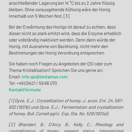
anschließender Lagerung bei 14 °C bis zu 2 Jahre flüssig
bleiben. Ohne vorausgehende Kühlung wäre der Honig
innerhalb von 5 Wochen fest. [3]
Bei der Erwärmung des Honigs ist darauf zu achten, dass
dieser nicht so stark erhitzt wird, dass die Enzyme erheblich
oder vollständig inaktiviert werden. Denn dann würde der
Honig, mit Ausnahme von Backhonig, nicht mehr den
Bestimmungen der Honig Verordnung entsprechen.
Sie haben noch Fragen zu Angeboten der QSI oder zum
Thema Kristallisation? Sprechen Sie uns gerne an:
Email:
info.qsi@tentamus.com
Tel: +49 (0)421 / 59 66 070
Kontaktformular
[1] Dyce, E.J.: Crystallization of honey. J. econ. Ent. 24, 597-
602 (1931b) und Dyce, E.J.: Fermentation and crystallizatio
n
of honey.
Bull. Cornell agric. Exp. Sta. No. 528 (1931a)).
[2] Bhandari, B., D´Arcy, B., Kelly, C.: Rheology and
crystallization of honey: present status.
International