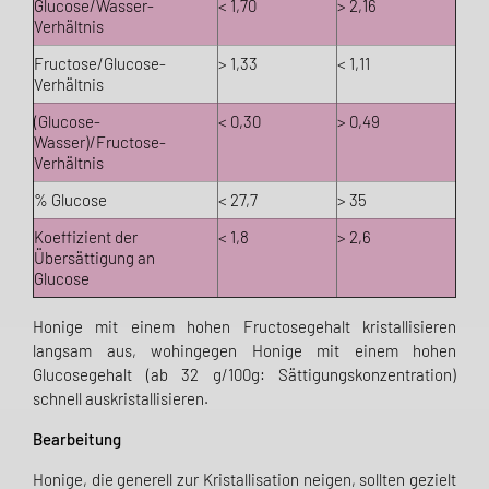
Glucose/Wasser-
< 1,70
> 2,16
Verhältnis
Fructose/Glucose-
> 1,33
< 1,11
Verhältnis
(Glucose-
< 0,30
> 0,49
Wasser)/Fructose-
Verhältnis
% Glucose
< 27,7
> 35
Koeffizient der
< 1,8
> 2,6
Übersättigung an
Glucose
Honige mit einem hohen Fructosegehalt kristallisieren
langsam aus, wohingegen Honige mit einem hohen
Glucosegehalt (ab 32 g/100g: Sättigungskonzentration)
schnell auskristallisieren.
Bearbeitung
Honige, die generell zur Kristallisation neigen, sollten gezielt