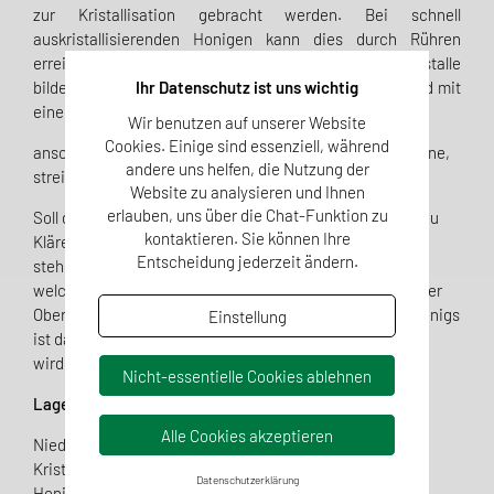
zur Kristallisation gebracht werden. Bei schnell
auskristallisierenden Honigen kann dies durch Rühren
erreicht werden, wodurch sich feine, nicht spürbare Kristalle
Ihr Datenschutz ist uns wichtig
bilden. Bei sehr langsam kristallisierenden Honigen wird mit
einem feinkristallinen Honig beimpft (ca. 5 – 10%),
Wir benutzen auf unserer Website
Cookies. Einige sind essenziell, während
anschließend wird der Honig gerührt bis eine feinkristalline,
andere uns helfen, die Nutzung der
streichfähige Konsistenz vorliegt.
Website zu analysieren und Ihnen
erlauben, uns über die Chat-Funktion zu
Soll der Honig flüssig bleiben, empfiehlt es sich, diesen zu
kontaktieren. Sie können Ihre
Klären. Dazu wird der Honig bei Zimmertemperatur
Entscheidung jederzeit ändern.
stehengelassen damit Wachsteilchen und Luftbläschen,
welche als Kristallisationskeime fungieren könnten, an der
Oberfläche abgeschieden werden. Beim Mischen des Honigs
Einstellung
ist dann darauf zu achten, dass keine Luft eingearbeitet
wird.
Nicht-essentielle Cookies ablehnen
Lagerung
Alle Cookies akzeptieren
Niedrige Lagertemperaturen wirken hemmend auf die
Kristallisation, da sich durch die erhöhte Viskosität des
Datenschutzerklärung
Honigs die Diffusionsgeschwindigkeit der Moleküle